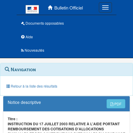
Menu principal
Bulletin Officiel
Toggle navigatio
Documents opposables
Aide
Nouveautés
Navigation
Menu
Navigation
contextuel
et
outils
annexes
Retour à la liste des résultats
Notice descriptive
PDF
Titre :
INSTRUCTION DU 17 JUILLET 2003 RELATIVE À L'AIDE PORTANT
REMBOURSEMENT DES COTISATIONS D'ALLOCATIONS