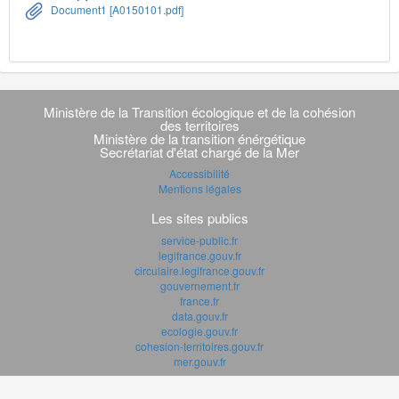
Document1 [A0150101.pdf]
Navigation
transverse
Ministère de la Transition écologique et de la cohésion
des territoires
Ministère de la transition énérgétique
Secrétariat d'état chargé de la Mer
Accessibilité
Mentions légales
Les sites publics
service-public.fr
legifrance.gouv.fr
circulaire.legifrance.gouv.fr
gouvernement.fr
france.fr
data.gouv.fr
ecologie.gouv.fr
cohesion-territoires.gouv.fr
mer.gouv.fr