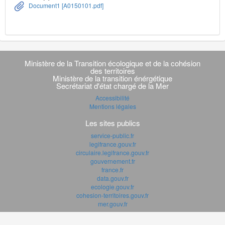
Document1 [A0150101.pdf]
Navigation
transverse
Ministère de la Transition écologique et de la cohésion
des territoires
Ministère de la transition énérgétique
Secrétariat d'état chargé de la Mer
Accessibilité
Mentions légales
Les sites publics
service-public.fr
legifrance.gouv.fr
circulaire.legifrance.gouv.fr
gouvernement.fr
france.fr
data.gouv.fr
ecologie.gouv.fr
cohesion-territoires.gouv.fr
mer.gouv.fr