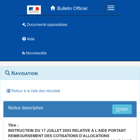
Menu principal
Bulletin Officiel
Toggle navigatio
Documents opposables
Aide
Nouveautés
Navigation
Menu
Navigation
contextuel
et
outils
annexes
Retour à la liste des résultats
Notice descriptive
PDF
Titre :
INSTRUCTION DU 17 JUILLET 2003 RELATIVE À L'AIDE PORTANT
REMBOURSEMENT DES COTISATIONS D'ALLOCATIONS