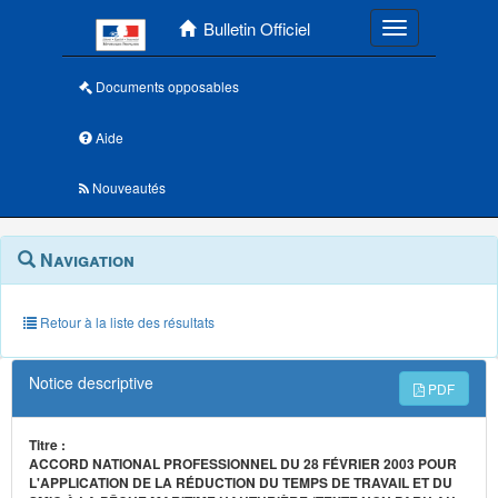
Menu principal
Bulletin Officiel
Toggle navigatio
Documents opposables
Aide
Nouveautés
Navigation
Menu
Navigation
contextuel
et
outils
annexes
Retour à la liste des résultats
Notice descriptive
PDF
Titre :
ACCORD NATIONAL PROFESSIONNEL DU 28 FÉVRIER 2003 POUR
L'APPLICATION DE LA RÉDUCTION DU TEMPS DE TRAVAIL ET DU