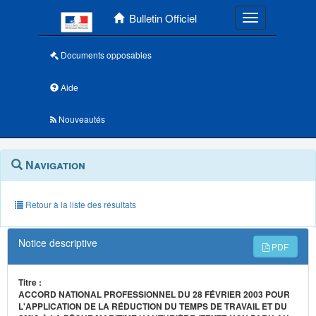
Menu principal
Bulletin Officiel
Toggle navigatio
Documents opposables
Aide
Nouveautés
Navigation
Menu
Navigation
contextuel
et
outils
annexes
Retour à la liste des résultats
Notice descriptive
PDF
Titre :
ACCORD NATIONAL PROFESSIONNEL DU 28 FÉVRIER 2003 POUR
L'APPLICATION DE LA RÉDUCTION DU TEMPS DE TRAVAIL ET DU