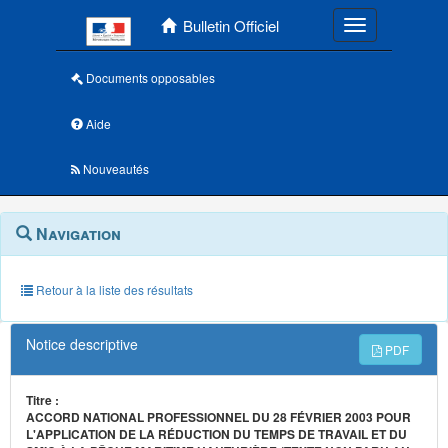
Menu principal
Bulletin Officiel
Toggle navigatio
Documents opposables
Aide
Nouveautés
Navigation
Menu
Navigation
contextuel
et
outils
annexes
Retour à la liste des résultats
Notice descriptive
PDF
Titre :
ACCORD NATIONAL PROFESSIONNEL DU 28 FÉVRIER 2003 POUR
L'APPLICATION DE LA RÉDUCTION DU TEMPS DE TRAVAIL ET DU