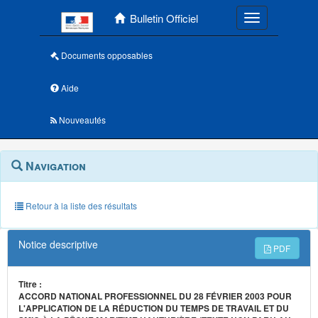
Menu principal
Bulletin Officiel
Toggle navigatio
Documents opposables
Aide
Nouveautés
Navigation
Menu
Navigation
contextuel
et
outils
annexes
Retour à la liste des résultats
Notice descriptive
PDF
Titre :
ACCORD NATIONAL PROFESSIONNEL DU 28 FÉVRIER 2003 POUR
L'APPLICATION DE LA RÉDUCTION DU TEMPS DE TRAVAIL ET DU