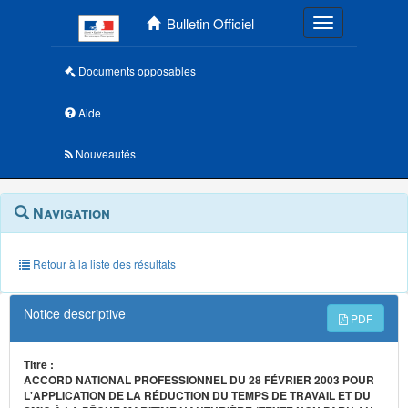
Menu principal
Bulletin Officiel
Toggle navigatio
Documents opposables
Aide
Nouveautés
Navigation
Menu
Navigation
contextuel
et
outils
annexes
Retour à la liste des résultats
Notice descriptive
PDF
Titre :
ACCORD NATIONAL PROFESSIONNEL DU 28 FÉVRIER 2003 POUR
L'APPLICATION DE LA RÉDUCTION DU TEMPS DE TRAVAIL ET DU