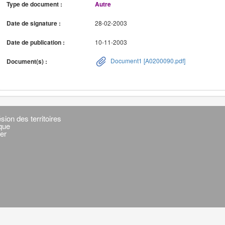
Type de document :
Autre
Date de signature :
28-02-2003
Date de publication :
10-11-2003
Document1 [A0200090.pdf]
Document(s) :
sion des territoires
ique
er