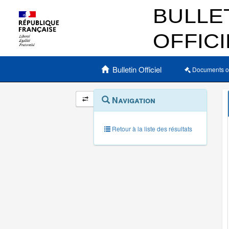
Menu principal
Bulletin Officiel
Documents o
Navigation
Menu
Navigation
contextuel
et
outils
annexes
Retour à la liste des résultats