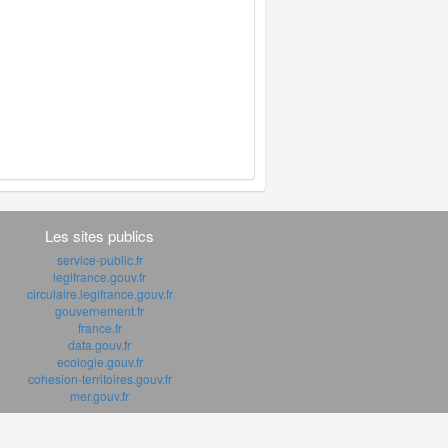
Les sites publics
service-public.fr
legifrance.gouv.fr
circulaire.legifrance.gouv.fr
gouvernement.fr
france.fr
data.gouv.fr
ecologie.gouv.fr
cohesion-territoires.gouv.fr
mer.gouv.fr