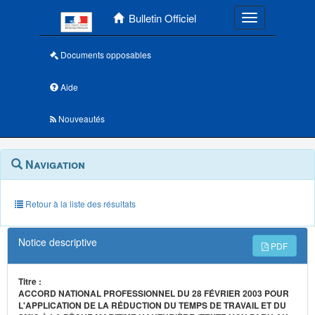
Menu principal
Bulletin Officiel
Toggle navigatio
Documents opposables
Aide
Nouveautés
Navigation
Menu
Navigation
contextuel
et
outils
annexes
Retour à la liste des résultats
Notice descriptive
PDF
Titre :
ACCORD NATIONAL PROFESSIONNEL DU 28 FÉVRIER 2003 POUR
L'APPLICATION DE LA RÉDUCTION DU TEMPS DE TRAVAIL ET DU