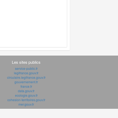
Les sites publics
service-public.fr
legifrance.gouv.fr
circulaire.legifrance.gouv.fr
gouvernement.fr
france.fr
data.gouv.fr
ecologie.gouv.fr
cohesion-territoires.gouv.fr
mer.gouv.fr