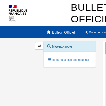
Menu principal
Bulletin Officiel
Documents o
Navigation
Menu
Navigation
contextuel
et
outils
annexes
Retour à la liste des résultats