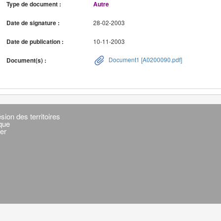
Type de document :
Autre
Date de signature :
28-02-2003
Date de publication :
10-11-2003
Document1 [A0200090.pdf]
Document(s) :
sion des territoires
ique
er