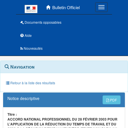
Menu principal
Bulletin Officiel
Toggle navigatio
Documents opposables
Aide
Nouveautés
Navigation
Menu
Navigation
contextuel
et
outils
annexes
Retour à la liste des résultats
Notice descriptive
PDF
Titre :
ACCORD NATIONAL PROFESSIONNEL DU 28 FÉVRIER 2003 POUR
L'APPLICATION DE LA RÉDUCTION DU TEMPS DE TRAVAIL ET DU