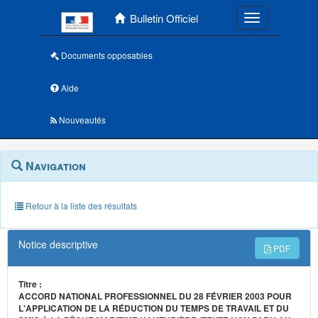
Menu principal
Bulletin Officiel
Toggle navigatio
Documents opposables
Aide
Nouveautés
Navigation
Menu
Navigation
contextuel
et
outils
annexes
Retour à la liste des résultats
Notice descriptive
PDF
Titre :
ACCORD NATIONAL PROFESSIONNEL DU 28 FÉVRIER 2003 POUR
L'APPLICATION DE LA RÉDUCTION DU TEMPS DE TRAVAIL ET DU