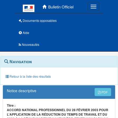
Menu principal
Bulletin Officiel
Toggle navigatio
Documents opposables
Aide
Nouveautés
Navigation
Menu
Navigation
contextuel
et
outils
annexes
Retour à la liste des résultats
Notice descriptive
PDF
Titre :
ACCORD NATIONAL PROFESSIONNEL DU 28 FÉVRIER 2003 POUR
L'APPLICATION DE LA RÉDUCTION DU TEMPS DE TRAVAIL ET DU