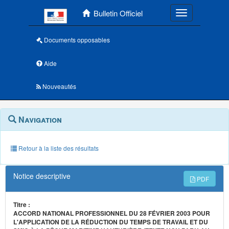
Menu principal
Bulletin Officiel
Toggle navigatio
Documents opposables
Aide
Nouveautés
Navigation
Menu
Navigation
contextuel
et
outils
annexes
Retour à la liste des résultats
Notice descriptive
PDF
Titre :
ACCORD NATIONAL PROFESSIONNEL DU 28 FÉVRIER 2003 POUR
L'APPLICATION DE LA RÉDUCTION DU TEMPS DE TRAVAIL ET DU