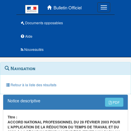
Menu principal
Bulletin Officiel
Toggle navigatio
Documents opposables
Aide
Nouveautés
Navigation
Menu
Navigation
contextuel
et
outils
annexes
Retour à la liste des résultats
Notice descriptive
PDF
Titre :
ACCORD NATIONAL PROFESSIONNEL DU 28 FÉVRIER 2003 POUR
L'APPLICATION DE LA RÉDUCTION DU TEMPS DE TRAVAIL ET DU