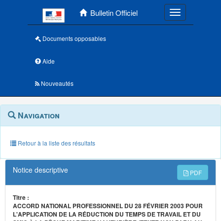
Menu principal
Bulletin Officiel
Toggle navigatio
Documents opposables
Aide
Nouveautés
Navigation
Menu
Navigation
contextuel
et
outils
annexes
Retour à la liste des résultats
Notice descriptive
PDF
Titre :
ACCORD NATIONAL PROFESSIONNEL DU 28 FÉVRIER 2003 POUR
L'APPLICATION DE LA RÉDUCTION DU TEMPS DE TRAVAIL ET DU