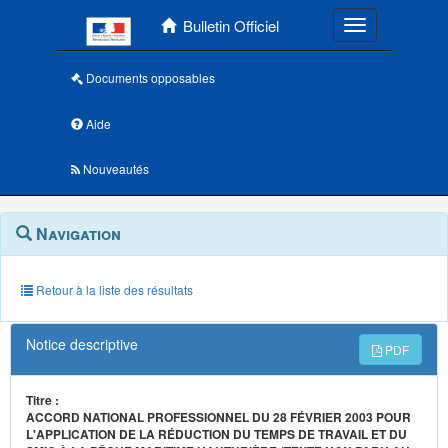
Menu principal
Bulletin Officiel
Toggle navigatio
Documents opposables
Aide
Nouveautés
Navigation
Menu
Navigation
contextuel
et
outils
annexes
Retour à la liste des résultats
Notice descriptive
PDF
Titre :
ACCORD NATIONAL PROFESSIONNEL DU 28 FÉVRIER 2003 POUR
L'APPLICATION DE LA RÉDUCTION DU TEMPS DE TRAVAIL ET DU