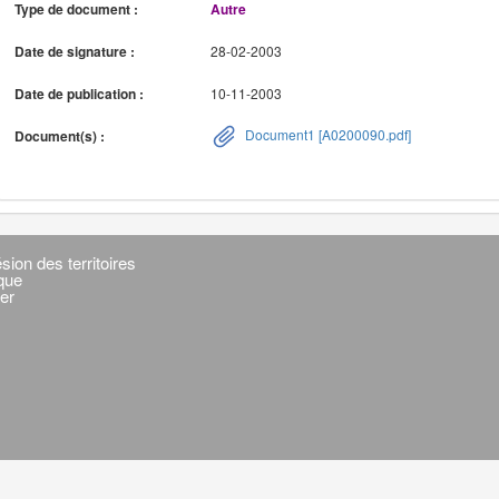
Type de document :
Autre
Date de signature :
28-02-2003
Date de publication :
10-11-2003
Document1 [A0200090.pdf]
Document(s) :
sion des territoires
ique
er