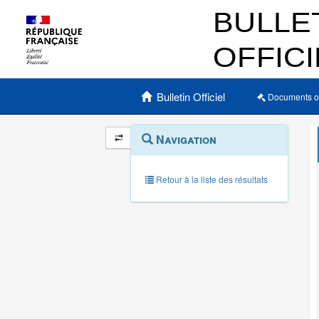
Menu principal
Bulletin Officiel
Documents o
Navigation
Menu
Navigation
contextuel
et
outils
annexes
Retour à la liste des résultats