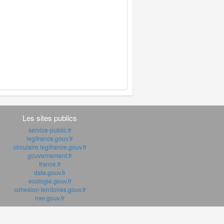
Les sites publics
service-public.fr
legifrance.gouv.fr
circulaire.legifrance.gouv.fr
gouvernement.fr
france.fr
data.gouv.fr
ecologie.gouv.fr
cohesion-territoires.gouv.fr
mer.gouv.fr