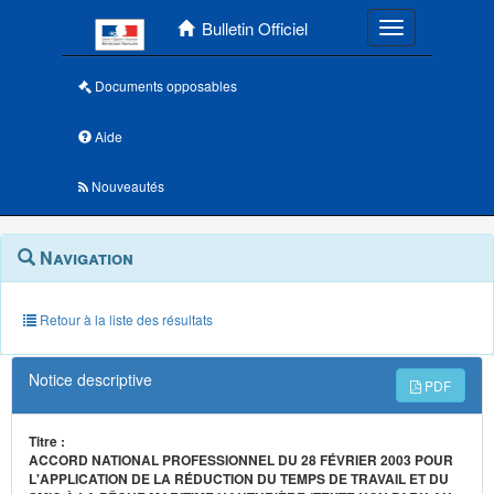
Menu principal
Bulletin Officiel
Toggle navigatio
Documents opposables
Aide
Nouveautés
Navigation
Menu
Navigation
contextuel
et
outils
annexes
Retour à la liste des résultats
Notice descriptive
PDF
Titre :
ACCORD NATIONAL PROFESSIONNEL DU 28 FÉVRIER 2003 POUR
L'APPLICATION DE LA RÉDUCTION DU TEMPS DE TRAVAIL ET DU