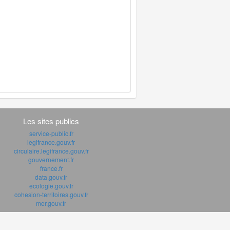
Les sites publics
service-public.fr
legifrance.gouv.fr
circulaire.legifrance.gouv.fr
gouvernement.fr
france.fr
data.gouv.fr
ecologie.gouv.fr
cohesion-territoires.gouv.fr
mer.gouv.fr