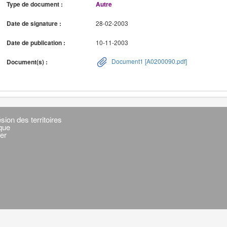
Type de document :
Autre
Date de signature :
28-02-2003
Date de publication :
10-11-2003
Document1 [A0200090.pdf]
Document(s) :
sion des territoires
ique
er