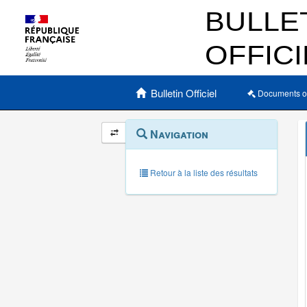
Menu principal
Bulletin Officiel
Documents o
Navigation
Menu
Navigation
contextuel
et
outils
annexes
Retour à la liste des résultats