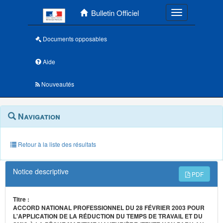
Menu principal
Bulletin Officiel
Toggle navigatio
Documents opposables
Aide
Nouveautés
Navigation
Menu
Navigation
contextuel
et
outils
annexes
Retour à la liste des résultats
Notice descriptive
PDF
Titre :
ACCORD NATIONAL PROFESSIONNEL DU 28 FÉVRIER 2003 POUR
L'APPLICATION DE LA RÉDUCTION DU TEMPS DE TRAVAIL ET DU