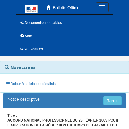
Menu principal
Bulletin Officiel
Toggle navigatio
Documents opposables
Aide
Nouveautés
Navigation
Menu
Navigation
contextuel
et
outils
annexes
Retour à la liste des résultats
Notice descriptive
PDF
Titre :
ACCORD NATIONAL PROFESSIONNEL DU 28 FÉVRIER 2003 POUR
L'APPLICATION DE LA RÉDUCTION DU TEMPS DE TRAVAIL ET DU