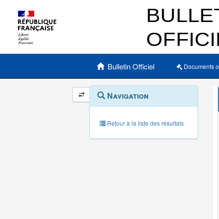
Menu principal
Bulletin Officiel
Documents o
Navigation
Menu
Navigation
contextuel
et
outils
annexes
Retour à la liste des résultats