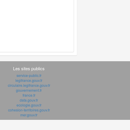
Les sites publics
service-public.fr
legifrance.gouv.fr
circulaire.legifrance.gouv.fr
gouvernement.fr
france.fr
data.gouv.fr
ecologie.gouv.fr
cohesion-territoires.gouv.fr
mer.gouv.fr