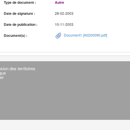
Type de document :
Autre
Date de signature :
28-02-2003
Date de publication :
10-11-2003
Document1 [A0200090.pdf]
Document(s) :
sion des territoires
ique
er