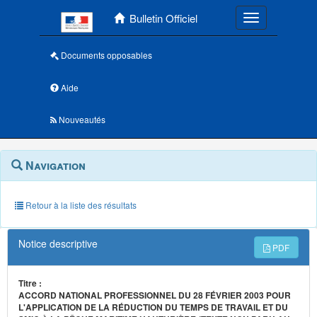
Menu principal
Bulletin Officiel
Toggle navigatio
Documents opposables
Aide
Nouveautés
Navigation
Menu
Navigation
contextuel
et
outils
annexes
Retour à la liste des résultats
Notice descriptive
PDF
Titre :
ACCORD NATIONAL PROFESSIONNEL DU 28 FÉVRIER 2003 POUR
L'APPLICATION DE LA RÉDUCTION DU TEMPS DE TRAVAIL ET DU