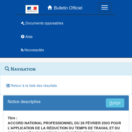
Menu principal
Bulletin Officiel
Toggle navigatio
Documents opposables
Aide
Nouveautés
Navigation
Menu
Navigation
contextuel
et
outils
annexes
Retour à la liste des résultats
Notice descriptive
PDF
Titre :
ACCORD NATIONAL PROFESSIONNEL DU 28 FÉVRIER 2003 POUR
L'APPLICATION DE LA RÉDUCTION DU TEMPS DE TRAVAIL ET DU