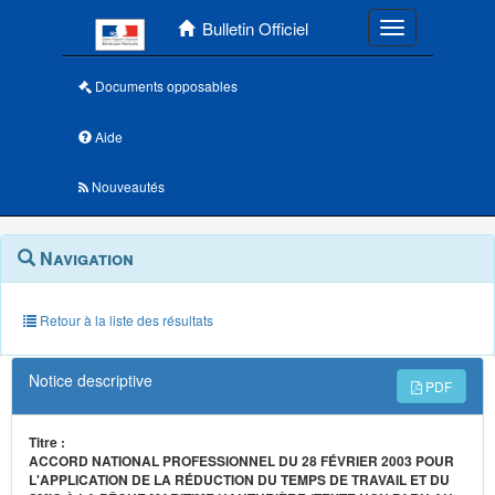
Menu principal
Bulletin Officiel
Toggle navigatio
Documents opposables
Aide
Nouveautés
Navigation
Menu
Navigation
contextuel
et
outils
annexes
Retour à la liste des résultats
Notice descriptive
PDF
Titre :
ACCORD NATIONAL PROFESSIONNEL DU 28 FÉVRIER 2003 POUR
L'APPLICATION DE LA RÉDUCTION DU TEMPS DE TRAVAIL ET DU