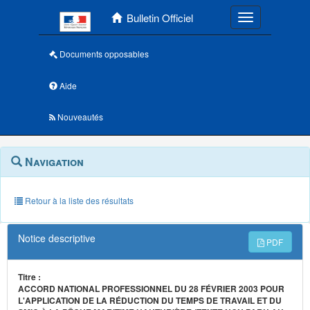
Menu principal
Bulletin Officiel
Toggle navigatio
Documents opposables
Aide
Nouveautés
Navigation
Menu
Navigation
contextuel
et
outils
annexes
Retour à la liste des résultats
Notice descriptive
PDF
Titre :
ACCORD NATIONAL PROFESSIONNEL DU 28 FÉVRIER 2003 POUR
L'APPLICATION DE LA RÉDUCTION DU TEMPS DE TRAVAIL ET DU