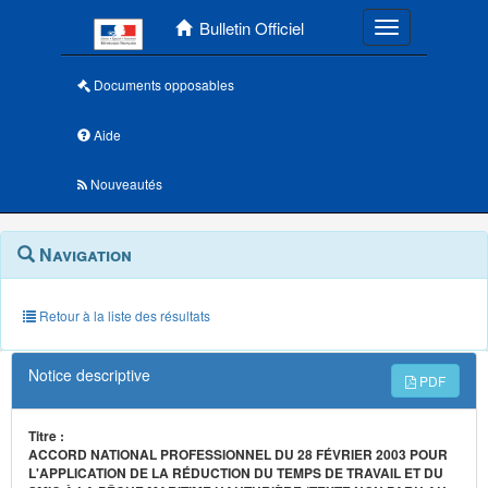
Menu principal
Bulletin Officiel
Toggle navigatio
Documents opposables
Aide
Nouveautés
Navigation
Menu
Navigation
contextuel
et
outils
annexes
Retour à la liste des résultats
Notice descriptive
PDF
Titre :
ACCORD NATIONAL PROFESSIONNEL DU 28 FÉVRIER 2003 POUR
L'APPLICATION DE LA RÉDUCTION DU TEMPS DE TRAVAIL ET DU