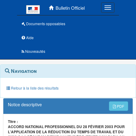
Menu principal
Bulletin Officiel
Toggle navigatio
Documents opposables
Aide
Nouveautés
Navigation
Menu
Navigation
contextuel
et
outils
annexes
Retour à la liste des résultats
Notice descriptive
PDF
Titre :
ACCORD NATIONAL PROFESSIONNEL DU 28 FÉVRIER 2003 POUR
L'APPLICATION DE LA RÉDUCTION DU TEMPS DE TRAVAIL ET DU