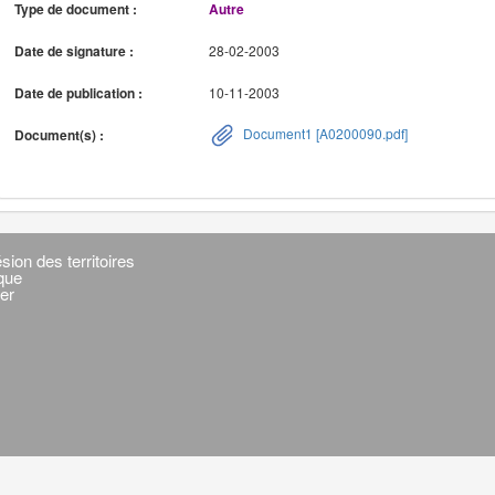
Type de document :
Autre
Date de signature :
28-02-2003
Date de publication :
10-11-2003
Document1 [A0200090.pdf]
Document(s) :
sion des territoires
ique
er