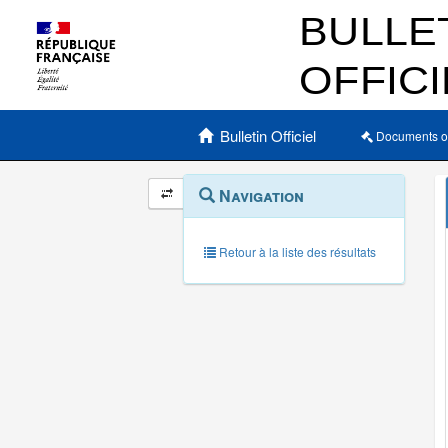
Menu principal
Bulletin Officiel
Documents o
Navigation
Menu
Navigation
contextuel
et
outils
annexes
Retour à la liste des résultats