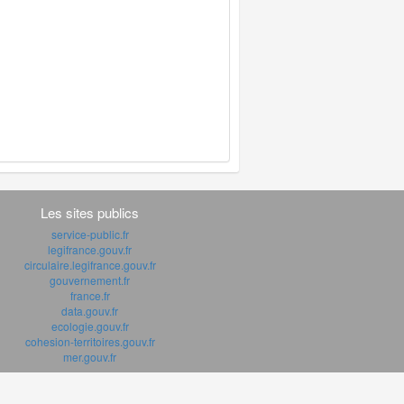
Les sites publics
service-public.fr
legifrance.gouv.fr
circulaire.legifrance.gouv.fr
gouvernement.fr
france.fr
data.gouv.fr
ecologie.gouv.fr
cohesion-territoires.gouv.fr
mer.gouv.fr