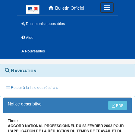
Menu principal
Bulletin Officiel
Toggle navigatio
Documents opposables
Aide
Nouveautés
Navigation
Menu
Navigation
contextuel
et
outils
annexes
Retour à la liste des résultats
Notice descriptive
PDF
Titre :
ACCORD NATIONAL PROFESSIONNEL DU 28 FÉVRIER 2003 POUR
L'APPLICATION DE LA RÉDUCTION DU TEMPS DE TRAVAIL ET DU