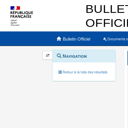
Menu principal
Bulletin Officiel
Documents o
Navigation
Menu
Navigation
contextuel
et
outils
annexes
Retour à la liste des résultats