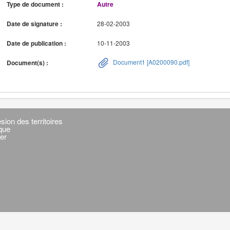
Type de document :
Autre
Date de signature :
28-02-2003
Date de publication :
10-11-2003
Document1 [A0200090.pdf]
Document(s) :
sion des territoires
ique
er