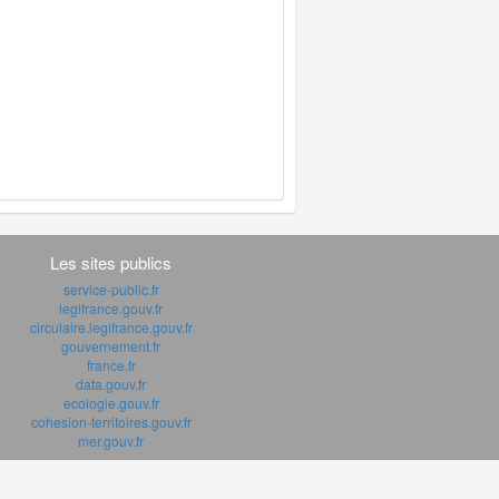
Les sites publics
service-public.fr
legifrance.gouv.fr
circulaire.legifrance.gouv.fr
gouvernement.fr
france.fr
data.gouv.fr
ecologie.gouv.fr
cohesion-territoires.gouv.fr
mer.gouv.fr