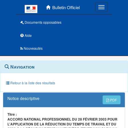
Menu principal
Bulletin Officiel
Toggle navigatio
Documents opposables
Aide
Nouveautés
Navigation
Menu
Navigation
contextuel
et
outils
annexes
Retour à la liste des résultats
Notice descriptive
PDF
Titre :
ACCORD NATIONAL PROFESSIONNEL DU 28 FÉVRIER 2003 POUR
L'APPLICATION DE LA RÉDUCTION DU TEMPS DE TRAVAIL ET DU