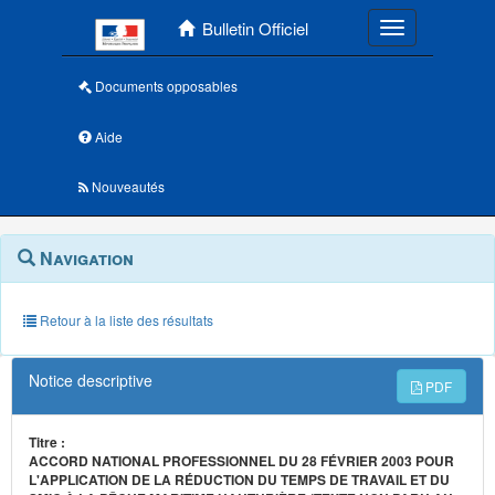
Menu principal
Bulletin Officiel
Toggle navigatio
Documents opposables
Aide
Nouveautés
Navigation
Menu
Navigation
contextuel
et
outils
annexes
Retour à la liste des résultats
Notice descriptive
PDF
Titre :
ACCORD NATIONAL PROFESSIONNEL DU 28 FÉVRIER 2003 POUR
L'APPLICATION DE LA RÉDUCTION DU TEMPS DE TRAVAIL ET DU