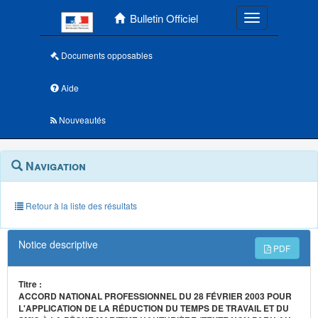
Menu principal
Bulletin Officiel
Toggle navigatio
Documents opposables
Aide
Nouveautés
Navigation
Menu
Navigation
contextuel
et
outils
annexes
Retour à la liste des résultats
Notice descriptive
PDF
Titre :
ACCORD NATIONAL PROFESSIONNEL DU 28 FÉVRIER 2003 POUR
L'APPLICATION DE LA RÉDUCTION DU TEMPS DE TRAVAIL ET DU