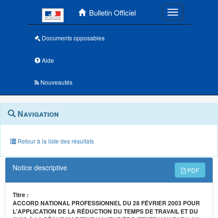
Menu principal
Bulletin Officiel
Toggle navigatio
Documents opposables
Aide
Nouveautés
Navigation
Menu
Navigation
contextuel
et
outils
annexes
Retour à la liste des résultats
Notice descriptive
PDF
Titre :
ACCORD NATIONAL PROFESSIONNEL DU 28 FÉVRIER 2003 POUR
L'APPLICATION DE LA RÉDUCTION DU TEMPS DE TRAVAIL ET DU