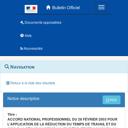
Menu principal
Bulletin Officiel
Toggle navigatio
Documents opposables
Aide
Nouveautés
Navigation
Menu
Navigation
contextuel
et
outils
annexes
Retour à la liste des résultats
Notice descriptive
PDF
Titre :
ACCORD NATIONAL PROFESSIONNEL DU 28 FÉVRIER 2003 POUR
L'APPLICATION DE LA RÉDUCTION DU TEMPS DE TRAVAIL ET DU