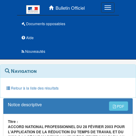
Menu principal
Bulletin Officiel
Toggle navigatio
Documents opposables
Aide
Nouveautés
Navigation
Menu
Navigation
contextuel
et
outils
annexes
Retour à la liste des résultats
Notice descriptive
PDF
Titre :
ACCORD NATIONAL PROFESSIONNEL DU 28 FÉVRIER 2003 POUR
L'APPLICATION DE LA RÉDUCTION DU TEMPS DE TRAVAIL ET DU