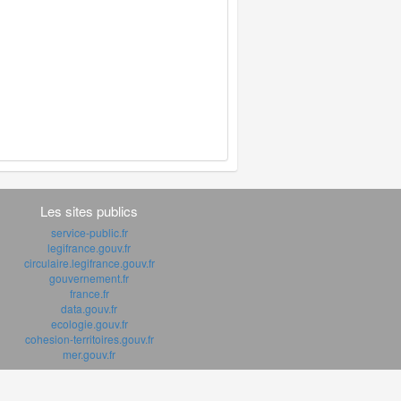
Les sites publics
service-public.fr
legifrance.gouv.fr
circulaire.legifrance.gouv.fr
gouvernement.fr
france.fr
data.gouv.fr
ecologie.gouv.fr
cohesion-territoires.gouv.fr
mer.gouv.fr