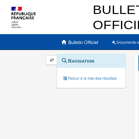
Menu principal
Bulletin Officiel
Documents o
Navigation
Menu
Navigation
contextuel
et
outils
annexes
Retour à la liste des résultats