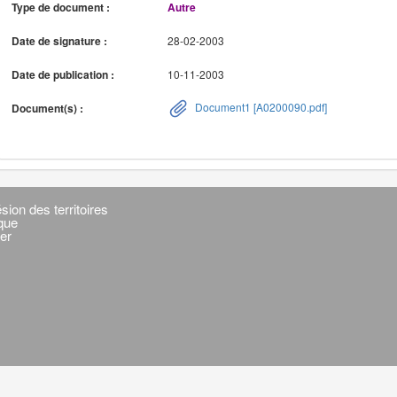
Type de document :
Autre
Date de signature :
28-02-2003
Date de publication :
10-11-2003
Document1 [A0200090.pdf]
Document(s) :
sion des territoires
ique
er