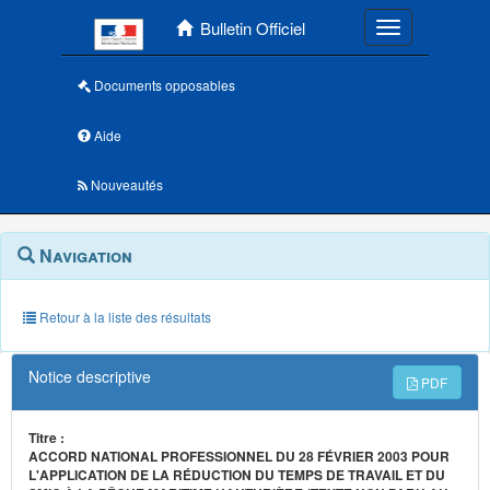
Menu principal
Bulletin Officiel
Toggle navigatio
Documents opposables
Aide
Nouveautés
Navigation
Menu
Navigation
contextuel
et
outils
annexes
Retour à la liste des résultats
Notice descriptive
PDF
Titre :
ACCORD NATIONAL PROFESSIONNEL DU 28 FÉVRIER 2003 POUR
L'APPLICATION DE LA RÉDUCTION DU TEMPS DE TRAVAIL ET DU