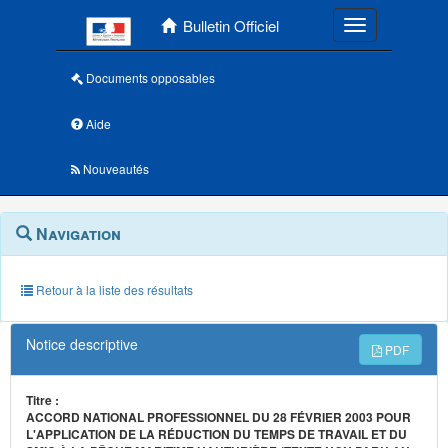
Menu principal
Bulletin Officiel
Toggle navigatio
Documents opposables
Aide
Nouveautés
Navigation
Menu
Navigation
contextuel
et
outils
annexes
Retour à la liste des résultats
Notice descriptive
PDF
Titre :
ACCORD NATIONAL PROFESSIONNEL DU 28 FÉVRIER 2003 POUR
L'APPLICATION DE LA RÉDUCTION DU TEMPS DE TRAVAIL ET DU