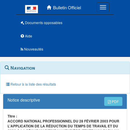
Menu principal
Bulletin Officiel
Toggle navigatio
Documents opposables
Aide
Nouveautés
Navigation
Menu
Navigation
contextuel
et
outils
annexes
Retour à la liste des résultats
Notice descriptive
PDF
Titre :
ACCORD NATIONAL PROFESSIONNEL DU 28 FÉVRIER 2003 POUR
L'APPLICATION DE LA RÉDUCTION DU TEMPS DE TRAVAIL ET DU