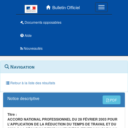
Menu principal
Bulletin Officiel
Toggle navigatio
Documents opposables
Aide
Nouveautés
Navigation
Menu
Navigation
contextuel
et
outils
annexes
Retour à la liste des résultats
Notice descriptive
PDF
Titre :
ACCORD NATIONAL PROFESSIONNEL DU 28 FÉVRIER 2003 POUR
L'APPLICATION DE LA RÉDUCTION DU TEMPS DE TRAVAIL ET DU