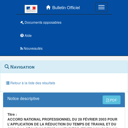
Menu principal
Bulletin Officiel
Toggle navigatio
Documents opposables
Aide
Nouveautés
Navigation
Menu
Navigation
contextuel
et
outils
annexes
Retour à la liste des résultats
Notice descriptive
PDF
Titre :
ACCORD NATIONAL PROFESSIONNEL DU 28 FÉVRIER 2003 POUR
L'APPLICATION DE LA RÉDUCTION DU TEMPS DE TRAVAIL ET DU