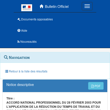
Menu principal
Bulletin Officiel
Toggle navigatio
Documents opposables
Aide
Nouveautés
Navigation
Menu
Navigation
contextuel
et
outils
annexes
Retour à la liste des résultats
Notice descriptive
PDF
Titre :
ACCORD NATIONAL PROFESSIONNEL DU 28 FÉVRIER 2003 POUR
L'APPLICATION DE LA RÉDUCTION DU TEMPS DE TRAVAIL ET DU