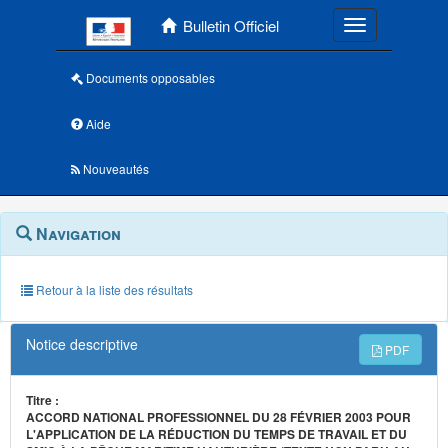
Menu principal
Bulletin Officiel
Toggle navigatio
Documents opposables
Aide
Nouveautés
Navigation
Menu
Navigation
contextuel
et
outils
annexes
Retour à la liste des résultats
Notice descriptive
PDF
Titre :
ACCORD NATIONAL PROFESSIONNEL DU 28 FÉVRIER 2003 POUR
L'APPLICATION DE LA RÉDUCTION DU TEMPS DE TRAVAIL ET DU