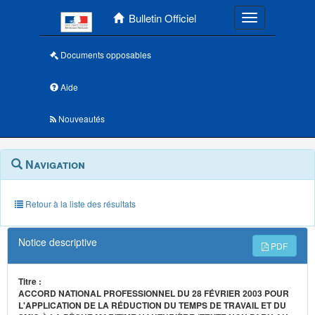
Menu principal
Bulletin Officiel
Toggle navigatio
Documents opposables
Aide
Nouveautés
Navigation
Menu
Navigation
contextuel
et
outils
annexes
Retour à la liste des résultats
Notice descriptive
PDF
Titre :
ACCORD NATIONAL PROFESSIONNEL DU 28 FÉVRIER 2003 POUR
L'APPLICATION DE LA RÉDUCTION DU TEMPS DE TRAVAIL ET DU