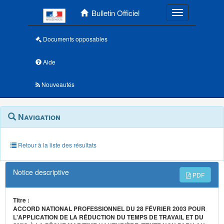
Menu principal
Bulletin Officiel
Toggle navigatio
Documents opposables
Aide
Nouveautés
Navigation
Menu
Navigation
contextuel
et
outils
annexes
Retour à la liste des résultats
Notice descriptive
PDF
Titre :
ACCORD NATIONAL PROFESSIONNEL DU 28 FÉVRIER 2003 POUR
L'APPLICATION DE LA RÉDUCTION DU TEMPS DE TRAVAIL ET DU