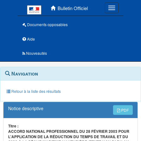
Menu principal
Bulletin Officiel
Toggle navigatio
Documents opposables
Aide
Nouveautés
Navigation
Menu
Navigation
contextuel
et
outils
annexes
Retour à la liste des résultats
Notice descriptive
PDF
Titre :
ACCORD NATIONAL PROFESSIONNEL DU 28 FÉVRIER 2003 POUR
L'APPLICATION DE LA RÉDUCTION DU TEMPS DE TRAVAIL ET DU