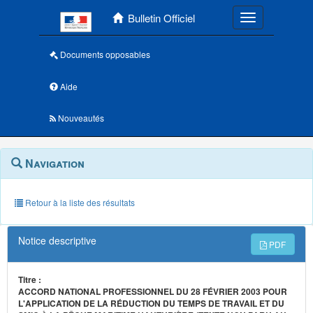
Menu principal
Bulletin Officiel
Toggle navigatio
Documents opposables
Aide
Nouveautés
Navigation
Menu
Navigation
contextuel
et
outils
annexes
Retour à la liste des résultats
Notice descriptive
PDF
Titre :
ACCORD NATIONAL PROFESSIONNEL DU 28 FÉVRIER 2003 POUR
L'APPLICATION DE LA RÉDUCTION DU TEMPS DE TRAVAIL ET DU